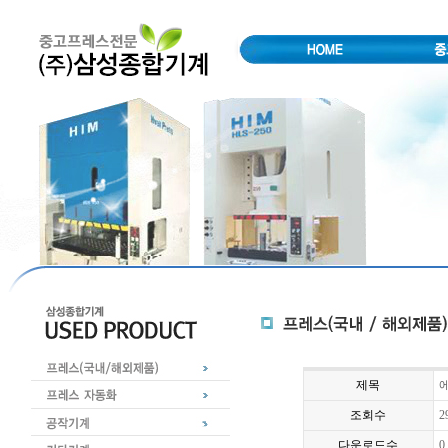
제목
에
조회수
2
다운로드수
0