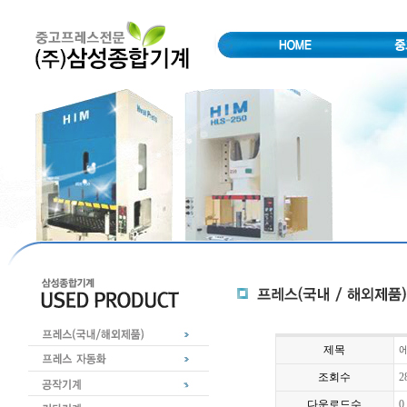
제목
에
조회수
2
다운로드수
0