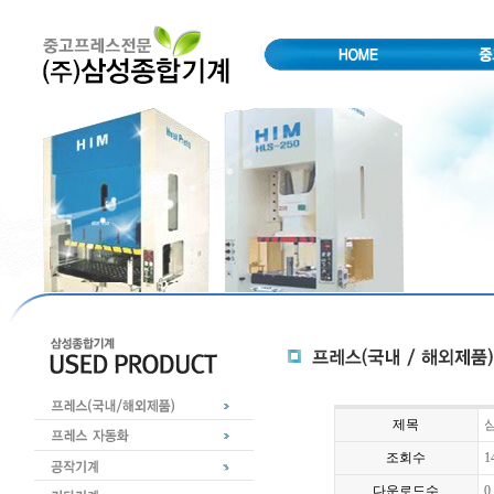
제목
심
조회수
1
다운로드수
0