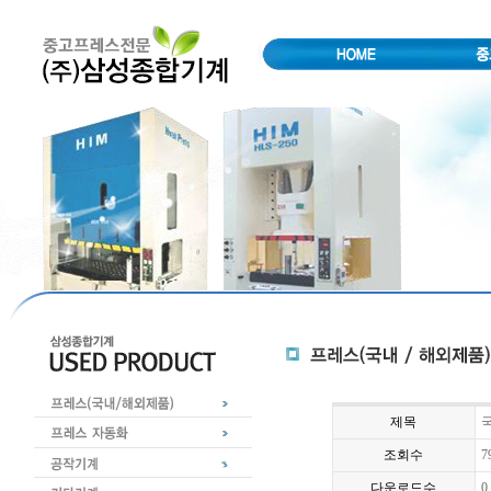
제목
국
조회수
7
다운로드수
0