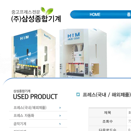
제목
화
조회수
7
다운로드수
0