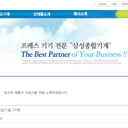
일더블 250톤
31