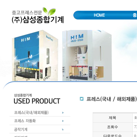
제목
화
조회수
7
다운로드수
0