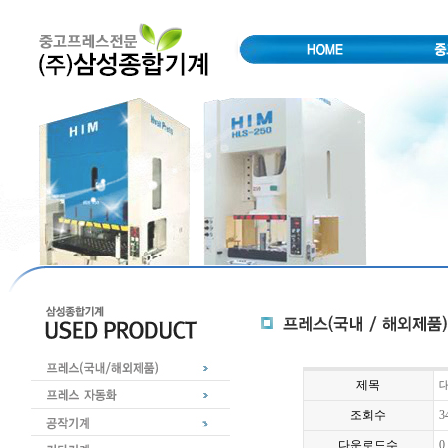
제목
대
조회수
3
다운로드수
0