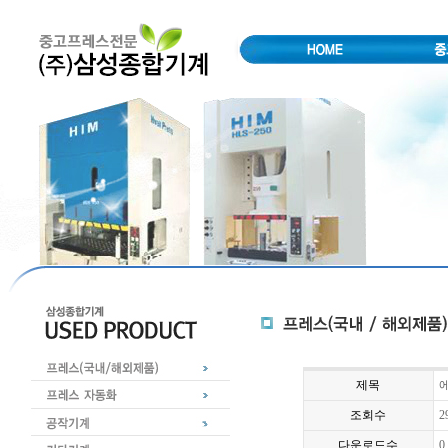
제목
에
조회수
2
다운로드수
0