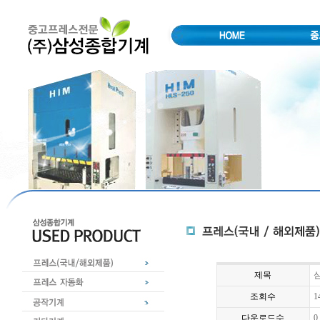
제목
심
조회수
1
다운로드수
0