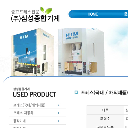
제목
심
조회수
1
다운로드수
0