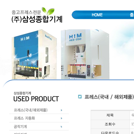
제목
우
조회수
1
다운로드수
0