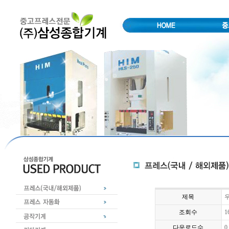
제목
우
조회수
1
다운로드수
0