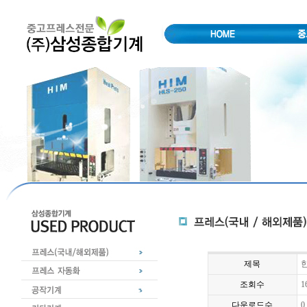
제목
한
조회수
1
다운로드수
0