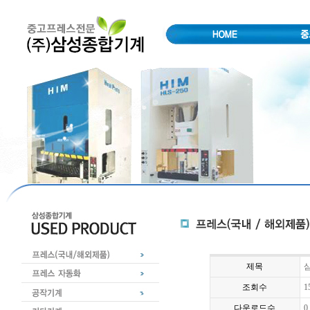
제목
삼
조회수
1
다운로드수
0