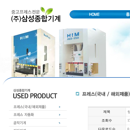
제목
쌍
조회수
1
다운로드수
0