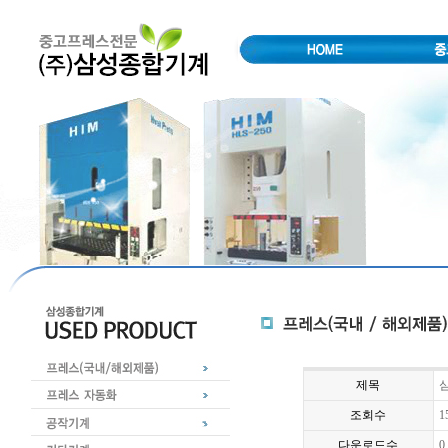
제목
심
조회수
1
다운로드수
0