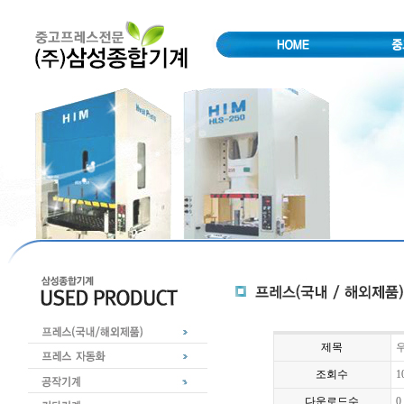
제목
우
조회수
1
다운로드수
0