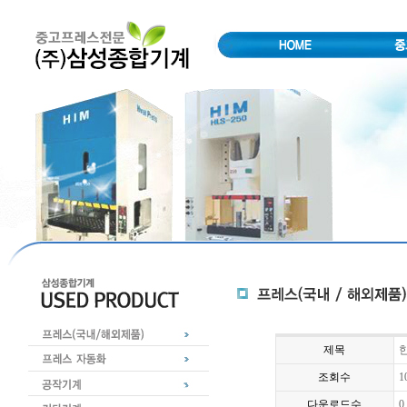
제목
한
조회수
1
다운로드수
0