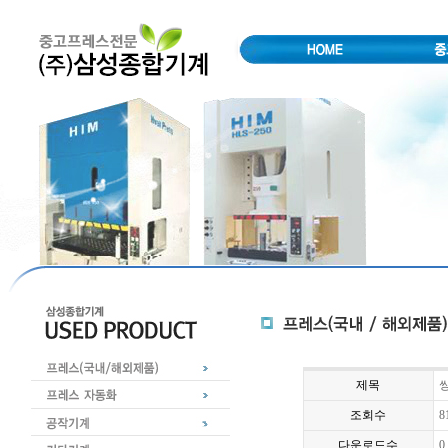
제목
쌍
조회수
8
다운로드수
0