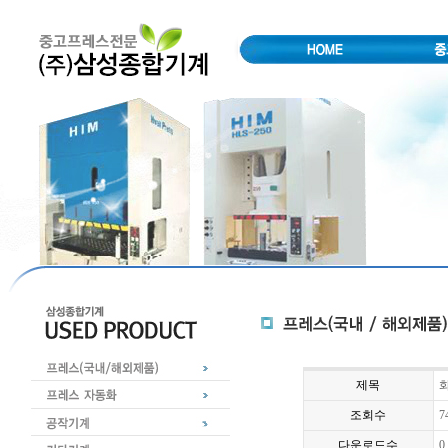
제목
화
조회수
7
다운로드수
0