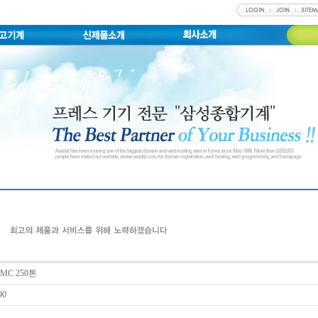
MC 250톤
90